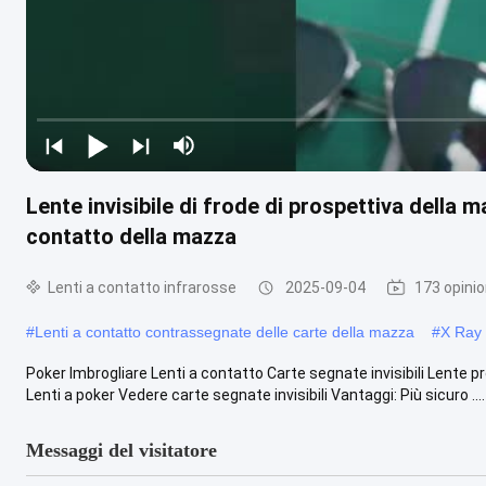
Lente invisibile di frode di prospettiva della 
contatto della mazza
Lenti a contatto infrarosse
2025-09-04
173 opinio
#
Lenti a contatto contrassegnate delle carte della mazza
#
X Ray
Poker Imbrogliare Lenti a contatto Carte segnate invisibili Lente p
Lenti a poker Vedere carte segnate invisibili Vantaggi: Più sicuro ....
Messaggi del visitatore