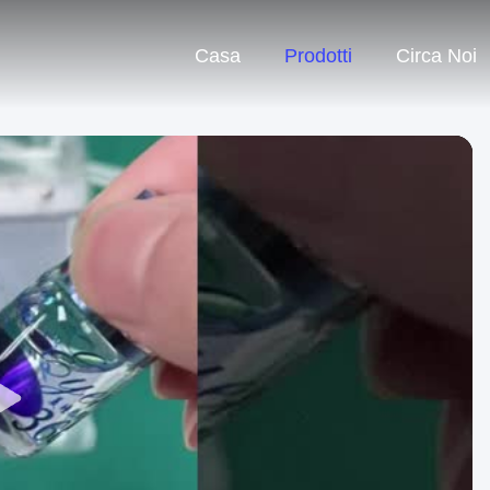
Casa
Prodotti
Circa Noi