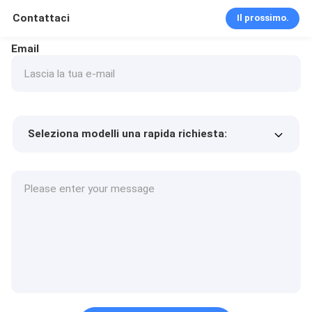
Contattaci
Il prossimo.
Email
Seleziona modelli una rapida richiesta:
Prezzo del prodotto
Min.order quantity
Richiedi un campione
Più dettagli