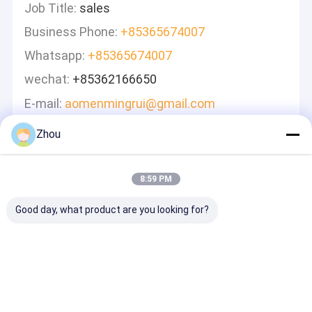
Job Title:
sales
Business Phone:
‪+85365674007
Whatsapp:
+85365674007
wechat:
‪+85362166650‬
E-mail:
aomenmingrui@gmail.com
Zhou
Lasciate Un Messaggio
Ti Risponderemo Velocemente
8:59 PM
Good day, what product are you looking for?