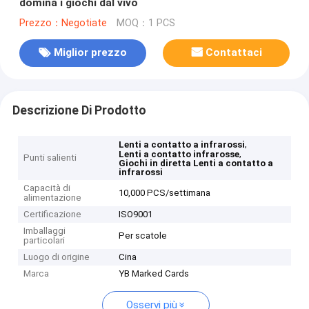
domina i giochi dal vivo
Prezzo：Negotiate
MOQ：1 PCS
Miglior prezzo
Contattaci
Descrizione Di Prodotto
,
Lenti a contatto a infrarossi
,
Lenti a contatto infrarosse
Punti salienti
Giochi in diretta Lenti a contatto a
infrarossi
Capacità di
10,000 PCS/settimana
alimentazione
Certificazione
ISO9001
Imballaggi
Per scatole
particolari
Luogo di origine
Cina
Marca
YB Marked Cards
Osservi più