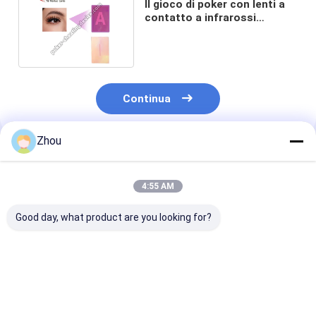
Il gioco di poker con lenti a
contatto a infrarossi
domina i giochi dal vivo
Continua
Zhou
Prodotti Raccomandati
4:55 AM
Good day, what product are you looking for?
lenti a contatto
Lenti a contatto a
Poker infraros
contrassegnate UV
infrarossi per
delle lenti a c