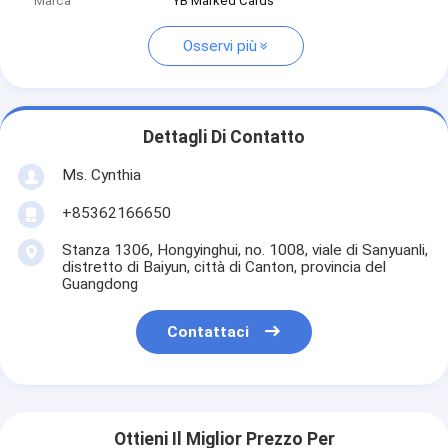
Marca
YB Marked Cards
Osservi più
Dettagli Di Contatto
Ms. Cynthia
‪+85362166650‬
Stanza 1306, Hongyinghui, no. 1008, viale di Sanyuanli,
distretto di Baiyun, città di Canton, provincia del
Guangdong
Contattaci
Ottieni Il Miglior Prezzo Per