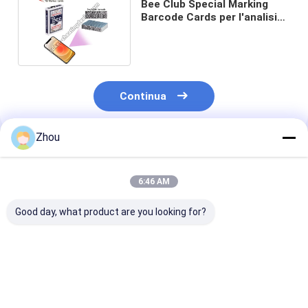
Bee Club Special Marking
Barcode Cards per l'analisi
delle carte da poker
Continua
Zhou
Prodotti Raccomandati
6:46 AM
Good day, what product are you looking for?
Copag 1546 Barcode
Set doppio di carte
Copag Neoteri
Poker Cards Regular
Copag Neoteric con
Barcode Carte