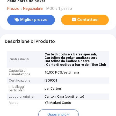
delle carte da poker
Prezzo：Negoziabile
MOQ：1 pezzo
Miglior prezzo
Contattaci
Descrizione Di Prodotto
,
Carte di codice a barre speciali
Cartoline da poker analizzatore
Punti salienti
Cartoline da codice a barre
,
Carte di codice a barre dell' Bee Club
Capacità di
10,000 PCS/settimana
alimentazione
Certificazione
ISO9001
Imballaggi
per Cartoni
particolari
Luogo di origine
Canton, Cina (continente)
Marca
YB Marked Cards
Osservi più