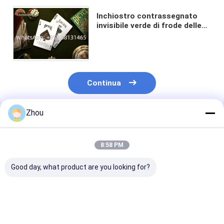
Inchiostro contrassegnato
invisibile verde di frode delle
carte da gioco di Deco della
capra della bicicletta del poker
Continua
Zhou
Prodotti Raccomandati
8:58 PM
Good day, what product are you looking for?