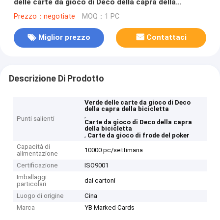
delle carte da gioco di Deco della capra della
bicicletta del poker
Prezzo：negotiate
MOQ：1 PC
Miglior prezzo
Contattaci
Descrizione Di Prodotto
Verde delle carte da gioco di Deco
della capra della bicicletta
,
Punti salienti
Carte da gioco di Deco della capra
della bicicletta
,
Carte da gioco di frode del poker
Capacità di
10000 pc/settimana
alimentazione
Certificazione
ISO9001
Imballaggi
dai cartoni
particolari
Luogo di origine
Cina
Marca
YB Marked Cards