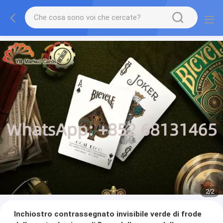
2
/
2
Inchiostro contrassegnato invisibile verde di frode