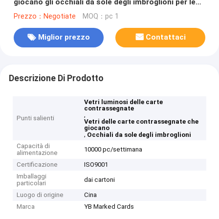
giocano gli occhiali da sole degli imbroglioni per le
manifestazioni magiche
Prezzo：Negotiate
MOQ：pc 1
Miglior prezzo
Contattaci
Descrizione Di Prodotto
Vetri luminosi delle carte
contrassegnate
,
Punti salienti
Vetri delle carte contrassegnate che
giocano
,
Occhiali da sole degli imbroglioni
Capacità di
10000 pc/settimana
alimentazione
Certificazione
ISO9001
Imballaggi
dai cartoni
particolari
Luogo di origine
Cina
Marca
YB Marked Cards