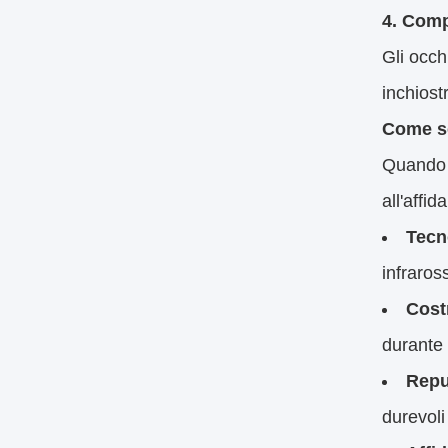
4. Comp
Gli occh
inchiost
Come sc
Quando s
all'affida
Tecno
infraross
Cost
durante 
Repu
durevoli 