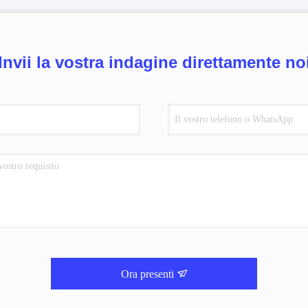
Invii la vostra indagine direttamente no
Ora presenti