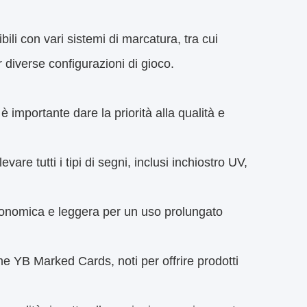
ili con vari sistemi di marcatura, tra cui
er diverse configurazioni di gioco.
 importante dare la priorità alla qualità e
evare tutti i tipi di segni, inclusi inchiostro UV,
gonomica e leggera per un uso prolungato
ome YB Marked Cards, noti per offrire prodotti