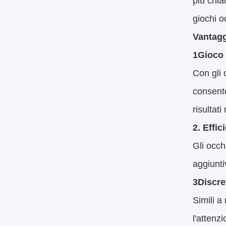
più chiar
giochi o
Vantagg
1Gioco 
Con gli 
consente
risultati 
2. Effic
Gli occh
aggiunti
3Discre
Simili a
l'attenzi