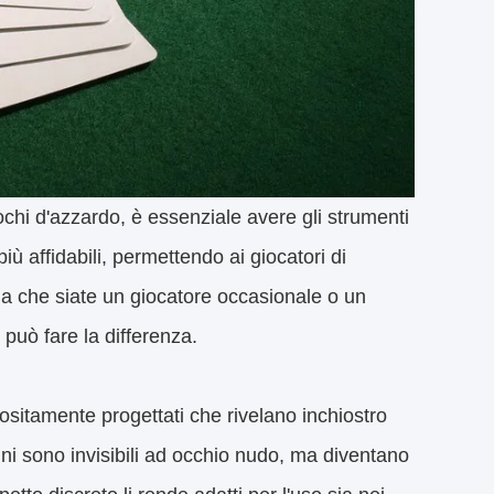
giochi d'azzardo, è essenziale avere gli strumenti
iù affidabili, permettendo ai giocatori di
ia che siate un giocatore occasionale o un
i può fare la differenza.
ositamente progettati che rivelano inchiostro
gni sono invisibili ad occhio nudo, ma diventano