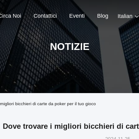
Circa Noi
Contattici
Eventi
Blog
Italian
NOTIZIE
migliori bicchieri di carte da poker per il tuo gioco
Dove trovare i migliori bicchieri di car