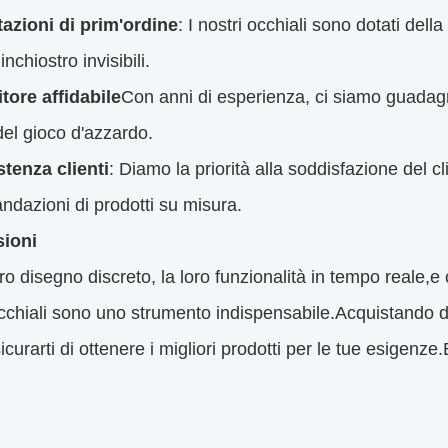
tazioni di prim'ordine
: I nostri occhiali sono dotati dell
inchiostro invisibili.
tore affidabile
Con anni di esperienza, ci siamo guadagna
del gioco d'azzardo.
tenza clienti
: Diamo la priorità alla soddisfazione del cl
dazioni di prodotti su misura.
ioni
oro disegno discreto, la loro funzionalità in tempo reale,e
cchiali sono uno strumento indispensabile.Acquistando d
icurarti di ottenere i migliori prodotti per le tue esigenz