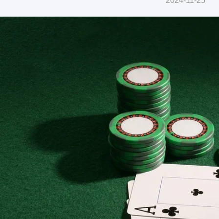
2024-11-25