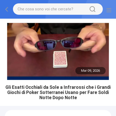
Mar 09, 2026
Gli Esatti Occhiali da Sole a Infrarossi che i Grandi
Giochi di Poker Sotterranei Usano per Fare Soldi
Notte Dopo Notte