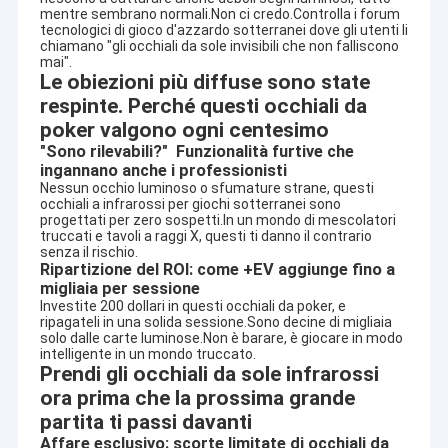
sviluppo dei nostri prodotti,che continua a contribuire
Dispositivo di frode della spia
mentre sembrano normali.Non ci credo.Controlla i forum 
all'aggiornamento di questi prodotti anno dopo anno e ci
tecnologici di gioco d'azzardo sotterranei dove gli utenti li 
permette di fare sempre più prodotti per soddisfare le diverse
chiamano "gli occhiali da sole invisibili che non falliscono 
esigenze di gioco dei clientiLa qualità è stata controllata da noi
Carte segnate Occhiali
mai".
stessi perché abbiamo la nostra fabbrica per produrre queste
Le obiezioni più diffuse sono state
cose tutti i nostri rivenditori ne sono a conoscenzaHanno già
Carte da gioco contrassegnate da codice a barre
respinte. Perché questi occhiali da
visitato la nostra fabbrica e hanno controllato la qualità da
poker valgono ogni centesimo
soliSe siete interessati alla visita della fabbrica, potete anche
Carte da gioco contrassegnate infrarosse
contattarci, vi porteremo in fabbrica in qualsiasi momento.
"Sono rilevabili?" ️ Funzionalità furtive che
ingannano anche i professionisti
Ci sono anche molti tipi di carte da gioco che abbiamo importato
Nessun occhio luminoso o sfumature strane, questi 
da tutto il mondo e messo in magazzino, come Copag 1546,
occhiali a infrarossi per giochi sotterranei sono 
Copag Texas Holdem, KEM, Modiano, Fournier, BicycleBee e molti
progettati per zero sospetti.In un mondo di mescolatori 
altri marchi di carte nel mondoLa maggior parte dei marchi
truccati e tavoli a raggi X, questi ti danno il contrario 
senza il rischio.
conosciuti al mondo li teniamo in magazzino.
Ripartizione del ROI: come +EV aggiunge fino a
migliaia per sessione
Siamo stati in questo settore per molti anni, sempre
Investite 200 dollari in questi occhiali da poker, e 
dedicandoci allo sviluppo e al miglioramento del nostro
ripagateli in una solida sessione.Sono decine di migliaia 
magazzino di prodotti per soddisfare i requisiti e le richieste dei
solo dalle carte luminose.Non è barare, è giocare in modo 
nostri clienti,e continueremo a fare del nostro meglio per fare in
intelligente in un mondo truccato.
modo che noi e i nostri clienti otteniamo una situazione
Prendi gli occhiali da sole infrarossi
vincente..
ora prima che la prossima grande
partita ti passi davanti
Affare esclusivo: scorte limitate di occhiali da