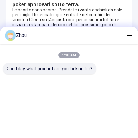
poker approvati sotto terra.
Le scorte sono scarse. Prendete i vostri occhiali da sole 
per i biglietti segnati oggi e entrate nel cerchio dei 
vincitori.Clicca su [Acquista ora] per assicurarti il tuo e 
iniziare a stampare denaro nel tuo prossimo gioco di 
poker sotterraneo.
Zhou
Recommended Products
1:10 AM
Good day, what product are you looking for?
lenti a contatto
Occhiali IR per il
Occhiali trasp
contrassegnate UV
poker rilevano le
con inchiostro
luminose delle carte
carte
invisibile... la 
della mazza delle
contrassegnate con
arma segreta 
lenti a contatto
inchiostro invisibile
vincere i giochi
Invia richiesta
Invia richiesta
Invia richi
infrarosse di 4mm
poker.