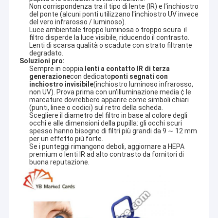
Non corrispondenza tra il tipo di lente (IR) e l'inchiostro
del ponte (alcuni ponti utilizzano l'inchiostro UV invece
del vero infrarosso / luminoso).
Luce ambientale troppo luminosa o troppo scura ️ il
filtro disperde la luce visibile, riducendo il contrasto.
Lenti di scarsa qualità o scadute con strato filtrante
degradato.
Soluzioni pro:
Sempre in coppia.
lenti a contatto IR di terza
generazione
con dedicato
ponti segnati con
inchiostro invisibile
(inchiostro luminoso infrarosso,
non UV). Prova prima con un'illuminazione media ¢ le
marcature dovrebbero apparire come simboli chiari
(punti, linee o codici) sul retro della scheda.
Scegliere il diametro del filtro in base al colore degli
occhi e alle dimensioni della pupilla: gli occhi scuri
spesso hanno bisogno di filtri più grandi da 9 ∼ 12 mm
per un effetto più forte.
Se i punteggi rimangono deboli, aggiornare a HEPA
premium o lenti IR ad alto contrasto da fornitori di
buona reputazione.