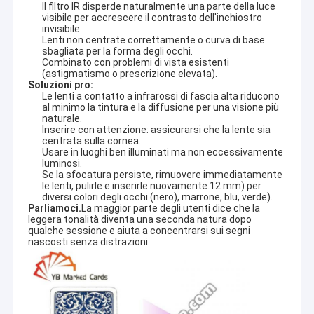
Il filtro IR disperde naturalmente una parte della luce
con inchiostro invisibile, dispositivi per imbrogliare al
Giro della fabbrica
visibile per accrescere il contrasto dell'inchiostro
baccarat e altri sistemi di imbroglio.
invisibile.
Lenti non centrate correttamente o curva di base
Controllo di qualità
I nostri prodotti principali includono carte da gioco segnate con
sbagliata per la forma degli occhi.
inchiostro invisibile, analizzatori di poker, lenti a contatto per
Combinato con problemi di vista esistenti
(astigmatismo o prescrizione elevata).
Contattici
carte segnate, telecamere per la scansione dei codici a barre,
Soluzioni pro:
tutti i tipi di dadi, tessere di Mahjong segnate, inchiostro
Le lenti a contatto a infrarossi di fascia alta riducono
invisibile,software programmato per il Texas e l'Omaha, e
Notizie
al minimo la tintura e la diffusione per una visione più
scarpe da poker, macchine da miscelazione per giochi di
naturale.
baccarat e blackjack e così via -- facciamo tutti i tipi di
Inserire con attenzione: assicurarsi che la lente sia
Casi
dispositivi di imbrogli per tutte le forme di gioco
centrata sulla cornea.
d'azzardo.America, Giappone, Italia, Russia, Sud-Est asiatico, ci
Usare in luoghi ben illuminati ma non eccessivamente
sono anche molte filiali in India e molti altri paesi diversi.I
luminosi.
Blog
Se la sfocatura persiste, rimuovere immediatamente
feedback dei nostri clienti su questi prodotti sono abbastanza
le lenti, pulirle e inserirle nuovamente.12 mm) per
buoni a causa del prezzo ragionevole, buona qualità e ottimo
diversi colori degli occhi (nero), marrone, blu, verde).
servizio.
Parliamoci.
La maggior parte degli utenti dice che la 
leggera tonalità diventa una seconda natura dopo 
Per i giochi che stiamo facendo: Texas Holdem (Poker), Omaha,
Dispositivo di frode della mazza
qualche sessione e aiuta a concentrarsi sui segni 
Baccarat, Blackjack, In Out game, Flush Game, Niuniu game,
nascosti senza distrazioni.
Mahjong game, Taiwan Paigow game, Chinese poker, Vietnam
Dispositivo dell'analizzatore della mazza
game,Gioco cambogiano e alcuni giochi locali, più del 90% dei
giochi può essere programmato.
Lenti a contatto infrarosse
Lavoriamo con l'Istituto Cinese di Elettronica per la ricerca e lo