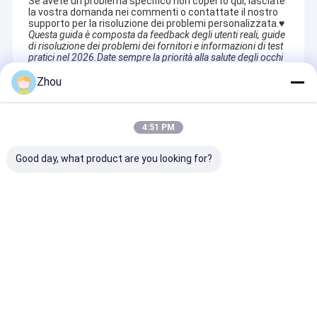
Se avete un problema specifico non coperto qui, lasciate 
la vostra domanda nei commenti o contattate il nostro 
supporto per la risoluzione dei problemi personalizzata.️️♥️
Questa guida è composta da feedback degli utenti reali, guide 
di risoluzione dei problemi dei fornitori e informazioni di test 
pratici nel 2026.Date sempre la priorità alla salute degli occhi 
e consultate un professionista se provate disagio persistente.
Zhou
Recommended Products
4:51 PM
Good day, what product are you looking for?
Scopri segni
Occhiali da sole per
Occhiali a spe
nascosti con
il poker migliorano il
per la rilevazi
occhiali da sole per
gioco con occhiali
segni nei gioch
giochi di poker
da carta segnati
carte
Invia richiesta
Invia richiesta
Invia richi