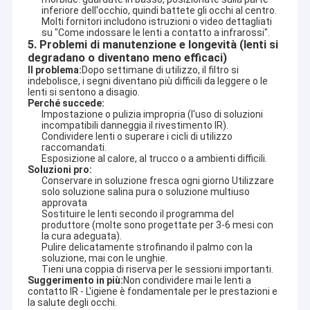
inferiore dell'occhio, quindi battete gli occhi al centro.
Molti fornitori includono istruzioni o video dettagliati
su "Come indossare le lenti a contatto a infrarossi".
5. Problemi di manutenzione e longevità (lenti si
degradano o diventano meno efficaci)
Il problema:
Dopo settimane di utilizzo, il filtro si 
indebolisce, i segni diventano più difficili da leggere o le 
lenti si sentono a disagio.
Perché succede:
Impostazione o pulizia impropria (l'uso di soluzioni
incompatibili danneggia il rivestimento IR).
Condividere lenti o superare i cicli di utilizzo
raccomandati.
Esposizione al calore, al trucco o a ambienti difficili.
Soluzioni pro:
Conservare in soluzione fresca ogni giorno Utilizzare
solo soluzione salina pura o soluzione multiuso
approvata
Sostituire le lenti secondo il programma del
produttore (molte sono progettate per 3-6 mesi con
la cura adeguata).
Pulire delicatamente strofinando il palmo con la
soluzione, mai con le unghie.
Tieni una coppia di riserva per le sessioni importanti.
Suggerimento in più:
Non condividere mai le lenti a 
contatto IR - L'igiene è fondamentale per le prestazioni e 
la salute degli occhi.