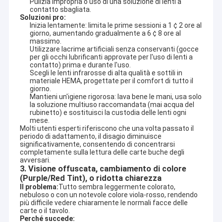
Pulizia impropria o uso di una soluzione di lenti a
contatto sbagliata.
Soluzioni pro:
Inizia lentamente: limita le prime sessioni a 1 ¢ 2 ore al
giorno, aumentando gradualmente a 6 ¢ 8 ore al
massimo.
Utilizzare lacrime artificiali senza conservanti (gocce
per gli occhi lubrificanti approvate per l'uso di lenti a
contatto) prima e durante l'uso.
Scegli le lenti infrarosse di alta qualità e sottili in
materiale HEMA, progettate per il comfort di tutto il
giorno.
Mantieni un'igiene rigorosa: lava bene le mani, usa solo
la soluzione multiuso raccomandata (mai acqua del
rubinetto) e sostituisci la custodia delle lenti ogni
mese.
Molti utenti esperti riferiscono che una volta passato il 
periodo di adattamento, il disagio diminuisce 
significativamente, consentendo di concentrarsi 
completamente sulla lettura delle carte buche degli 
avversari.
Casa
3. Visione offuscata, cambiamento di colore
YB Poker Cheat Co., Ltd è stata fondata nel 1999 e si trova in
(Purple/Red Tint), o ridotta chiarezza
una famosa città internazionale di Guangzhou. È la prima
Il problema:
Tutto sembra leggermente colorato, 
Prodotti
azienda che ha ottenuto una licenza per la produzione, la
nebuloso o con un notevole colore viola-rosso, rendendo 
più difficile vedere chiaramente le normali facce delle 
distribuzione e il servizio di casinò.YB Poker Cheat è in grado di
Circa noi
carte o il tavolo.
fornire
Analisatore di poker, carte segnate con inchiostro
Perché succede:
invisibile, lenti a contatto UV, scanner di poker, carte segnate