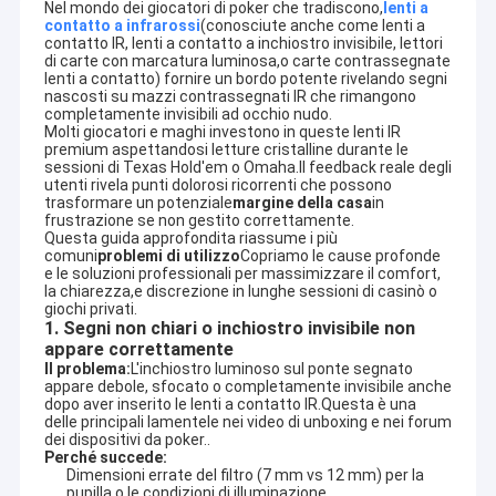
Nel mondo dei giocatori di poker che tradiscono,
lenti a 
contatto a infrarossi
(conosciute anche come lenti a 
contatto IR, lenti a contatto a inchiostro invisibile, lettori 
di carte con marcatura luminosa,o carte contrassegnate 
lenti a contatto) fornire un bordo potente rivelando segni 
nascosti su mazzi contrassegnati IR che rimangono 
completamente invisibili ad occhio nudo.
Molti giocatori e maghi investono in queste lenti IR 
premium aspettandosi letture cristalline durante le 
sessioni di Texas Hold'em o Omaha.Il feedback reale degli 
utenti rivela punti dolorosi ricorrenti che possono 
trasformare un potenziale
margine della casa
in 
frustrazione se non gestito correttamente.
Questa guida approfondita riassume i più 
comuni
problemi di utilizzo
Copriamo le cause profonde 
e le soluzioni professionali per massimizzare il comfort, 
la chiarezza,e discrezione in lunghe sessioni di casinò o 
giochi privati.
1. Segni non chiari o inchiostro invisibile non
appare correttamente
Il problema:
L'inchiostro luminoso sul ponte segnato 
appare debole, sfocato o completamente invisibile anche 
dopo aver inserito le lenti a contatto IR.Questa è una 
delle principali lamentele nei video di unboxing e nei forum 
dei dispositivi da poker..
Perché succede:
Dimensioni errate del filtro (7 mm vs 12 mm) per la
pupilla o le condizioni di illuminazione.