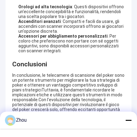
Orologi ad alta tecnologia
: Questi dispositivi offrono
un'eccellente concepibilità e funzionalità, rendendoli
una scelta popolare tra i giocatori.
Accenditori avanzati
: Compatti e facili da usare, gli
accendini con scanner incorporati offrono ai giocatori
un'opzione discreta.
Accessori per abbigliamento personalizzati
: Per
coloro che preferiscono non portare con sé oggetti
aggiuntivi, sono disponibili accessori personalizzati
con scanner integrati.
Conclusioni
In conclusione, le telecamere di scansione del poker sono
un potente strumento per migliorare la tua strategia di
poker e ottenere un vantaggio competitivo.sviluppo di
piani strategiciTuttavia, è fondamentale ricordare le
implicazioni etiche e utilizzare questi strumenti in modo
responsabile.Con l'evoluzione della tecnologia, il
Casa
potenziale di questi dispositivi per rivoluzionare il gioco
YB Poker Cheat Co., Ltd è stata fondata nel 1999 e si trova in
del poker crescerà solo, offrendo eccitanti opportunità
per coloro che restano davanti alla curva.
una famosa città internazionale di Guangzhou. È la prima
Prodotti
Zhou
azienda che ha ottenuto una licenza per la produzione, la
distribuzione e il servizio di casinò.YB Poker Cheat è in grado di
Circa noi
fornire
Analisatore di poker, carte segnate con inchiostro
Recommended Products
invisibile, lenti a contatto UV, scanner di poker, carte segnate