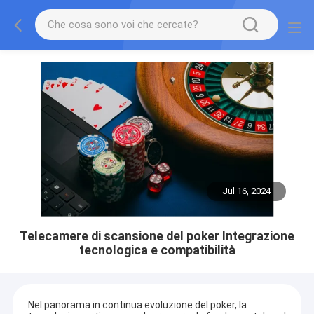
Jul 16, 2024
Telecamere di scansione del poker Integrazione
tecnologica e compatibilità
Nel panorama in continua evoluzione del poker, la