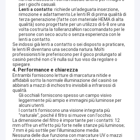
per i giochi casuali.
Lenti a contatto
: richiede un'adeguata inserzione,
rimozione e adattamento.Le lenti IR di prima qualità di
terza generazione (fatte con materiale HEMA di alta
qualità) sono progettate per un utilizzo di 6-8 ore una
volta costruita la tolleranzaNon raccomandato per le
persone con seco acuto o senza esperienza con le
lenti a contatto.
Se indossi già lenti a contatto o sei disposto a praticare, 
le lenti IR diventano una seconda natura. Molti 
professionisti le preferiscono per il gioco prolungato al 
casinò perché non c'è nulla sul tuo viso da regolare o 
spiegare.
4. Performance e chiarezza
Entrambi forniscono letture di marcatura nitide e 
affidabili sotto la normale illuminazione del casinò se 
abbinati a mazzi di inchiostro invisibili a infrarossi di 
qualità.
Gli occhiali forniscono spesso un campo visivo
leggermente più ampio e immagini più luminose per
Casa
alcuni utenti.
I contatti forniscono una visione integrata più
YB Poker Cheat Co., Ltd è stata fondata nel 1999 e si trova in
"naturale", poiché il filtro si muove con l'occhio.
una famosa città internazionale di Guangzhou. È la prima
Prodotti
La dimensione del filtro è importante per i contatti: 12 
azienda che ha ottenuto una licenza per la produzione, la
mm offre un effetto più forte nelle stanze più luminose; 
distribuzione e il servizio di casinò.YB Poker Cheat è in grado di
7 mm è più sottile per l'illuminazione media.
Circa noi
fornire
Analisatore di poker, carte segnate con inchiostro
Nessuna delle due funziona con marcature UV o mazzi 
invisibile, lenti a contatto UV, scanner di poker, carte segnate