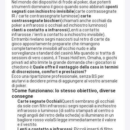
Nel mondo dei dispositivi di frode al poker, due potenti 
strumenti dominano il gioco quando sono abbinati a
ponti 
segnati con inchiostro invisibile
(carte contrassegnate 
IR / carte contrassegnate luminose):
carte 
contrassegnate bicchieri
(chiamati anche occhiali da 
poker a infrarossi o occhiali ad inchiostro luminoso) 
e
lenti a contatto a infrarossi
(Lenti a contatto 
infrarosse / lenti a contatto a inchiostro invisibile).
Entrambi rivelano segni nascosti sul retro di carte da 
gioco appositamente preparate che rimangono 
completamente invisibili all'occhio nudo e alla 
sorveglianza standard del casinò.Ma quando si tratta di 
sessioni di vero casinò, il Texas Hold'em, Omaha, o giochi 
privati ad alto limite la grande domanda che i giocatori si 
chiedono è:
Quale offre il vantaggio della casa in termini 
di discrezione, comfort e prestazioni?
Ecco una ripartizione professionale, senza BS per 
aiutarvi a decidere prima di aggiungere al vostro arsenale 
di poker.
1Come funzionano: lo stesso obiettivo, diverse
consegne
Carte segnate Occhiali
Questi sembrano gli occhiali
da sole con filtri infrarossi.i segni speciali a inchiostro
infrarosso o luminoso (di solito stampati al centro o
negli angoli del retro della scheda) si illuminano in un
bagliore rosso violaSi legge immediatamente il valore
e il vestito.
Lenti a contatto a infrarossi
: Piccoli inserti di filtro