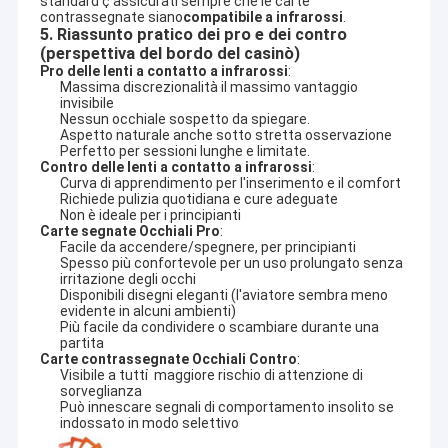
standard ¢ assicurati sempre che le carte 
con inchiostro invisibile, dispositivi per imbrogliare al
contrassegnate siano
compatibile a infrarossi
.
Giro della fabbrica
5. Riassunto pratico dei pro e dei contro
baccarat e altri sistemi di imbroglio.
(perspettiva del bordo del casinò)
Controllo di qualità
I nostri prodotti principali includono carte da gioco segnate con
Pro delle lenti a contatto a infrarossi
:
Massima discrezionalità il massimo vantaggio
inchiostro invisibile, analizzatori di poker, lenti a contatto per
invisibile
Contattici
carte segnate, telecamere per la scansione dei codici a barre,
Nessun occhiale sospetto da spiegare.
tutti i tipi di dadi, tessere di Mahjong segnate, inchiostro
Aspetto naturale anche sotto stretta osservazione
invisibile,software programmato per il Texas e l'Omaha, e
Notizie
Perfetto per sessioni lunghe e limitate.
scarpe da poker, macchine da miscelazione per giochi di
Contro delle lenti a contatto a infrarossi
:
baccarat e blackjack e così via -- facciamo tutti i tipi di
Curva di apprendimento per l'inserimento e il comfort
Casi
dispositivi di imbrogli per tutte le forme di gioco
Richiede pulizia quotidiana e cure adeguate
d'azzardo.America, Giappone, Italia, Russia, Sud-Est asiatico, ci
Non è ideale per i principianti
Carte segnate Occhiali Pro
:
sono anche molte filiali in India e molti altri paesi diversi.I
Blog
Facile da accendere/spegnere, per principianti
feedback dei nostri clienti su questi prodotti sono abbastanza
Spesso più confortevole per un uso prolungato senza
buoni a causa del prezzo ragionevole, buona qualità e ottimo
irritazione degli occhi
servizio.
Disponibili disegni eleganti (l'aviatore sembra meno
evidente in alcuni ambienti)
Per i giochi che stiamo facendo: Texas Holdem (Poker), Omaha,
Dispositivo di frode della mazza
Più facile da condividere o scambiare durante una
Baccarat, Blackjack, In Out game, Flush Game, Niuniu game,
partita
Mahjong game, Taiwan Paigow game, Chinese poker, Vietnam
Carte contrassegnate Occhiali Contro
:
Dispositivo dell'analizzatore della mazza
Visibile a tutti ̇ maggiore rischio di attenzione di
game,Gioco cambogiano e alcuni giochi locali, più del 90% dei
sorveglianza
giochi può essere programmato.
Può innescare segnali di comportamento insolito se
Lenti a contatto infrarosse
indossato in modo selettivo
Lavoriamo con l'Istituto Cinese di Elettronica per la ricerca e lo