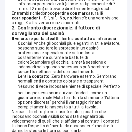
infrarossi personalizzati (diametro tipicamente di 7
mm o 12 mm) si trovano direttamente sugli occhi.
Entrambi richiedono
copertine con marcatura IR 
corrispondenti
- Si ', si '.
- No, no.
Non c'è una vera visione 
a raggi X attraverso i mazzi normali.
2- Confronto discrezionale: il fattore di
sorveglianza del casinò
Il vincitore per la stealth: lenti a contatto a infrarossi
Occhiali
Anche gli occhiali più eleganti, in stile aviatore,
possono suscitare la sorpresa in un casinò
professionale.specialmente se li indossi
costantemente durante le battute di
caloreScambiare gli occhiali a metà sessione o
indossarli solo quando necessario può sembrare
sospetto nell'analisi del comportamento.
Lenti a contatto
: Zero hardware esterno. Sembrano
normali lenti a contatto colorate o trasparenti.
Nessuno ti vede indossare niente di speciale. Perfetto
per lunghe sessioni in cui vuoi fonderti come un
giocatore normale.Molti fornitori lo chiamano "l'ultima
opzione discreta" perché il vantaggio rimane
completamente nascosto a tutti a tavola..
Nei casi di imbroglio nei casinò reali, i giocatori che 
indossano occhiali visibili sono stati segnalati più 
velocemente di quelli che si affidano ai contatti.I contatti 
ti danno l'aspetto di "niente da nascondere" mentre ti 
danno la stessa lettura su ogni carta..