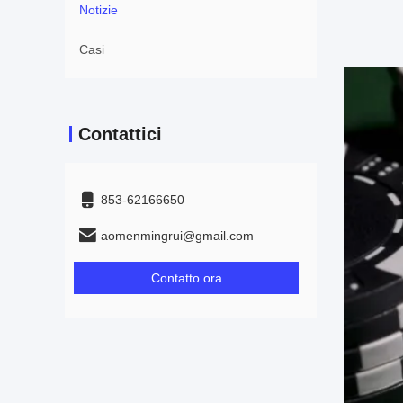
Notizie
Casi
Contattici
853-62166650‬
aomenmingrui@gmail.com
Contatto ora