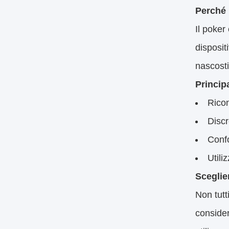
Perché 
Il poker
disposit
nascosti
Princip
Ricon
Discr
Confo
Utili
Sceglie
Non tutt
consider