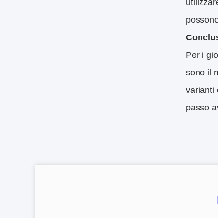
utilizza
possono 
Conclus
Per i gi
sono il 
varianti
passo av