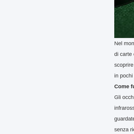
Nel mond
di carte
scoprire
in pochi
Come fu
Gli occh
infraros
guardate
senza ri