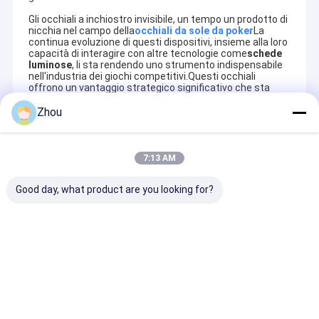
Gli occhiali a inchiostro invisibile, un tempo un prodotto di
nicchia nel campo della
occhiali da sole da poker
La
continua evoluzione di questi dispositivi, insieme alla loro
capacità di interagire con altre tecnologie come
schede
luminose
, li sta rendendo uno strumento indispensabile
nell'industria dei giochi competitivi.Questi occhiali
offrono un vantaggio strategico significativo che sta
diventando sempre più difficile da trascurare..
Zhou
Recommended Products
7:13 AM
Good day, what product are you looking for?
Poker infrarosso
Occhiali a infrarossi
Occhiali da sol
delle lenti a contatto
avanzati per rilevare
infrarossi str
delle carte da gioco
le carte da gioco
per rilevare le
contrassegnate con
segnate da imbroglio
segnate
inchiostro simpatico