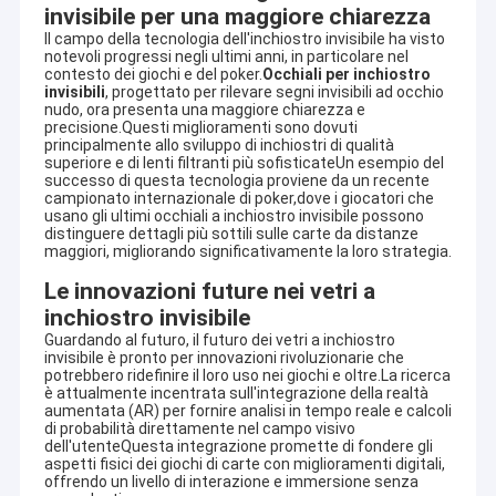
invisibile per una maggiore chiarezza
Il campo della tecnologia dell'inchiostro invisibile ha visto
notevoli progressi negli ultimi anni, in particolare nel
contesto dei giochi e del poker.
Occhiali per inchiostro
invisibili
, progettato per rilevare segni invisibili ad occhio
nudo, ora presenta una maggiore chiarezza e
precisione.Questi miglioramenti sono dovuti
principalmente allo sviluppo di inchiostri di qualità
superiore e di lenti filtranti più sofisticateUn esempio del
successo di questa tecnologia proviene da un recente
campionato internazionale di poker,dove i giocatori che
usano gli ultimi occhiali a inchiostro invisibile possono
distinguere dettagli più sottili sulle carte da distanze
maggiori, migliorando significativamente la loro strategia.
Le innovazioni future nei vetri a
inchiostro invisibile
Guardando al futuro, il futuro dei vetri a inchiostro
invisibile è pronto per innovazioni rivoluzionarie che
potrebbero ridefinire il loro uso nei giochi e oltre.La ricerca
è attualmente incentrata sull'integrazione della realtà
aumentata (AR) per fornire analisi in tempo reale e calcoli
di probabilità direttamente nel campo visivo
dell'utenteQuesta integrazione promette di fondere gli
aspetti fisici dei giochi di carte con miglioramenti digitali,
offrendo un livello di interazione e immersione senza