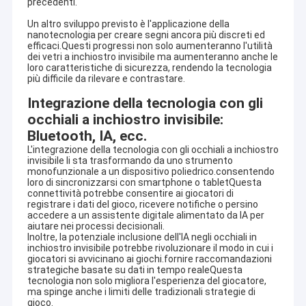
precedenti.
Un altro sviluppo previsto è l'applicazione della
nanotecnologia per creare segni ancora più discreti ed
efficaci.Questi progressi non solo aumenteranno l'utilità
dei vetri a inchiostro invisibile ma aumenteranno anche le
loro caratteristiche di sicurezza, rendendo la tecnologia
più difficile da rilevare e contrastare.
Integrazione della tecnologia con gli
occhiali a inchiostro invisibile:
Bluetooth, IA, ecc.
L'integrazione della tecnologia con gli occhiali a inchiostro
invisibile li sta trasformando da uno strumento
monofunzionale a un dispositivo poliedrico.consentendo
loro di sincronizzarsi con smartphone o tabletQuesta
connettività potrebbe consentire ai giocatori di
registrare i dati del gioco, ricevere notifiche o persino
accedere a un assistente digitale alimentato da IA per
aiutare nei processi decisionali.
Inoltre, la potenziale inclusione dell'IA negli occhiali in
inchiostro invisibile potrebbe rivoluzionare il modo in cui i
giocatori si avvicinano ai giochi.fornire raccomandazioni
strategiche basate su dati in tempo realeQuesta
tecnologia non solo migliora l'esperienza del giocatore,
ma spinge anche i limiti delle tradizionali strategie di
gioco.