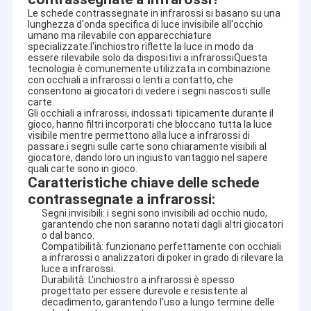
Le schede contrassegnate in infrarossi si basano su una
lunghezza d'onda specifica di luce invisibile all'occhio
umano ma rilevabile con apparecchiature
specializzate.l'inchiostro riflette la luce in modo da
essere rilevabile solo da dispositivi a infrarossiQuesta
tecnologia è comunemente utilizzata in combinazione
con occhiali a infrarossi o lenti a contatto, che
consentono ai giocatori di vedere i segni nascosti sulle
carte.
Gli occhiali a infrarossi, indossati tipicamente durante il
gioco, hanno filtri incorporati che bloccano tutta la luce
visibile mentre permettono alla luce a infrarossi di
passare.i segni sulle carte sono chiaramente visibili al
giocatore, dando loro un ingiusto vantaggio nel sapere
quali carte sono in gioco.
Caratteristiche chiave delle schede
contrassegnate a infrarossi:
Segni invisibili: i segni sono invisibili ad occhio nudo,
garantendo che non saranno notati dagli altri giocatori
o dal banco.
Compatibilità: funzionano perfettamente con occhiali
a infrarossi o analizzatori di poker in grado di rilevare la
luce a infrarossi.
Durabilità: L'inchiostro a infrarossi è spesso
progettato per essere durevole e resistente al
decadimento, garantendo l'uso a lungo termine delle