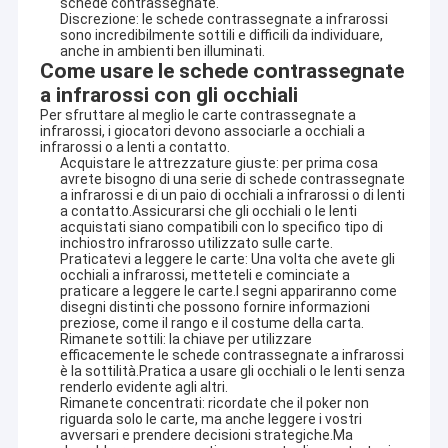
schede contrassegnate.
Discrezione: le schede contrassegnate a infrarossi
sono incredibilmente sottili e difficili da individuare,
anche in ambienti ben illuminati.
Come usare le schede contrassegnate
a infrarossi con gli occhiali
Per sfruttare al meglio le carte contrassegnate a
infrarossi, i giocatori devono associarle a occhiali a
infrarossi o a lenti a contatto.
Acquistare le attrezzature giuste: per prima cosa
avrete bisogno di una serie di schede contrassegnate
a infrarossi e di un paio di occhiali a infrarossi o di lenti
a contatto.Assicurarsi che gli occhiali o le lenti
acquistati siano compatibili con lo specifico tipo di
inchiostro infrarosso utilizzato sulle carte.
Praticatevi a leggere le carte: Una volta che avete gli
occhiali a infrarossi, metteteli e cominciate a
praticare a leggere le carte.I segni appariranno come
disegni distinti che possono fornire informazioni
preziose, come il rango e il costume della carta.
Rimanete sottili: la chiave per utilizzare
efficacemente le schede contrassegnate a infrarossi
è la sottilità.Pratica a usare gli occhiali o le lenti senza
renderlo evidente agli altri.
Rimanete concentrati: ricordate che il poker non
riguarda solo le carte, ma anche leggere i vostri
avversari e prendere decisioni strategiche.Ma