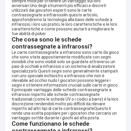
sempre modi per ottenere un vantaggio sui loro
avversari.Uno degli strumenti più efficaci e discreti
utilizzati dai giocatori esperti sono le carte
contrassegnate a infrarossiIn questo articolo,
approfondiremo la tecnologia alla base delle schede a
infrarossi, i loro usi pratici, le loro caratteristiche e le loro
caratteristiche.e come possono aiutarti a migliorare le
tue abilità di poker.
Che cosa sono le schede
contrassegnate a infrarossi?
Le carte contrassegnate a infrarossi sono carte da gioco
che sono state appositamente modificate con segni
invisibili che sono visibili solo se guardate attraverso un
paio di occhiali a infrarossi o un sistema di analizzatore
specializzato.Questi segni sono generalmente stampati
con uno speciale inchiostro a infrarossi che non è
rilevabile ad occhio nudo.I giocatori possono leggere i
segni e ottenere informazioni cruciali sulle carte in gioco.
Il principale vantaggio delle schede contrassegnate a
infrarossi rispetto alle schede contrassegnate
tradizionali (come le schede UV o i codici a barre) è la loro
discrezione.rendendoli molto più difficili da rilevare
rispetto ad altri tipi di carte contrassegnateQuesto li
rende una scelta popolare per i giocatori che cercano un
vantaggio sottile durante i giochi ad alta posta.
Come funzionano le schede
contrassegnate a infrarossi?