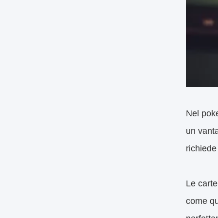
Nel poke
un vanta
richiede
Le carte
come que