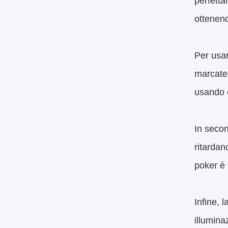
perfetta
ottenen
Per usar
marcate 
usando o
In secon
ritardan
poker è 
Infine, 
illumina