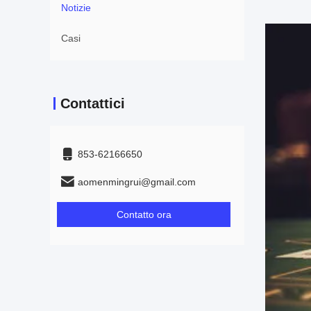
Notizie
Casi
Contattici
853-62166650‬
aomenmingrui@gmail.com
Contatto ora