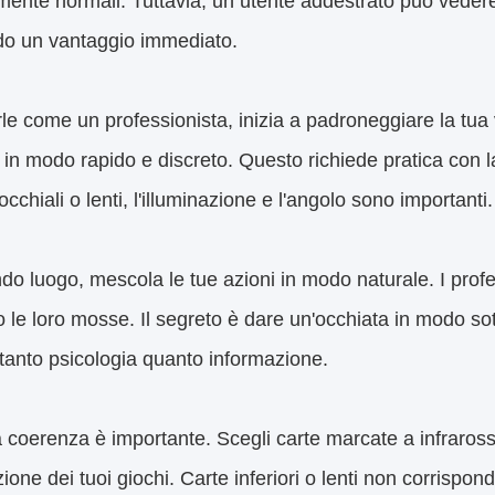
mente normali. Tuttavia, un utente addestrato può vedere
do un vantaggio immediato.
le come un professionista, inizia a padroneggiare la tua ve
in modo rapido e discreto. Questo richiede pratica con la
cchiali o lenti, l'illuminazione e l'angolo sono importanti.
do luogo, mescola le tue azioni in modo naturale. I profes
o le loro mosse. Il segreto è dare un'occhiata in modo sott
tanto psicologia quanto informazione.
la coerenza è importante. Scegli carte marcate a infrarossi
zione dei tuoi giochi. Carte inferiori o lenti non corrispon