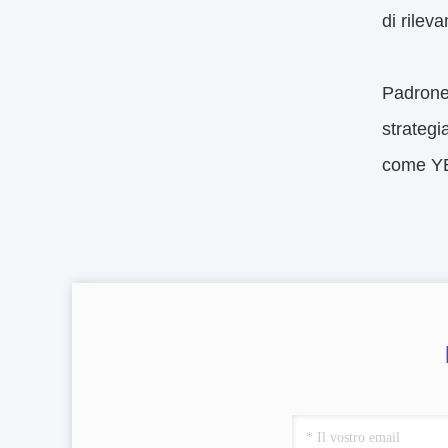
di rilev
Padroneg
strategi
come YB 