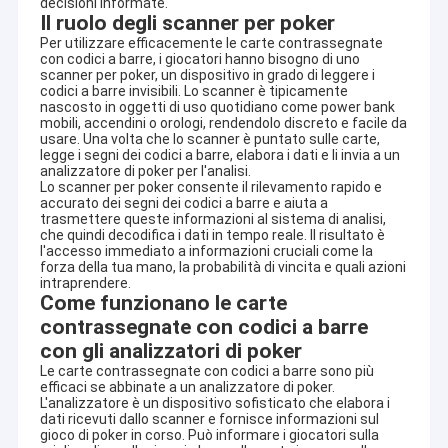
decisioni informate.
Il ruolo degli scanner per poker
Per utilizzare efficacemente le carte contrassegnate
con codici a barre, i giocatori hanno bisogno di uno
scanner per poker, un dispositivo in grado di leggere i
codici a barre invisibili. Lo scanner è tipicamente
nascosto in oggetti di uso quotidiano come power bank
mobili, accendini o orologi, rendendolo discreto e facile da
usare. Una volta che lo scanner è puntato sulle carte,
legge i segni dei codici a barre, elabora i dati e li invia a un
analizzatore di poker per l'analisi.
Lo scanner per poker consente il rilevamento rapido e
accurato dei segni dei codici a barre e aiuta a
trasmettere queste informazioni al sistema di analisi,
che quindi decodifica i dati in tempo reale. Il risultato è
l'accesso immediato a informazioni cruciali come la
forza della tua mano, la probabilità di vincita e quali azioni
intraprendere.
Come funzionano le carte
contrassegnate con codici a barre
con gli analizzatori di poker
Le carte contrassegnate con codici a barre sono più
efficaci se abbinate a un analizzatore di poker.
L'analizzatore è un dispositivo sofisticato che elabora i
dati ricevuti dallo scanner e fornisce informazioni sul
gioco di poker in corso. Può informare i giocatori sulla