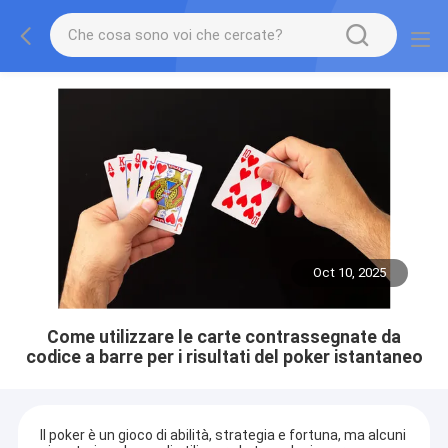
Oct 10, 2025
Come utilizzare le carte contrassegnate da
codice a barre per i risultati del poker istantaneo
Il poker è un gioco di abilità, strategia e fortuna, ma alcuni