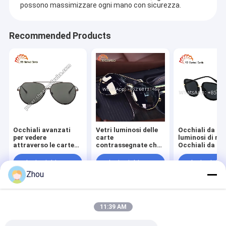
possono massimizzare ogni mano con sicurezza.
Recommended Products
Occhiali avanzati
Vetri luminosi delle
Occhiali da so
per vedere
carte
luminosi di m
attraverso le carte
contrassegnate che
Occhiali da so
da gioco
giocano gli occhiali
baratto viola
da sole degli
Invia richiesta
Invia richiesta
Invia richi
imbroglioni per le
Zhou
manifestazioni
magiche
Casa
Circa noi
Contattaci
Desktop Site
11:39 AM
Mappa del sito
politica sulla riservatezza
Qualità
Dispositivo di frode della mazza
Fabbrica cinese.Copyright