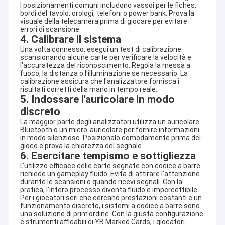
I posizionamenti comuni includono vassoi per le fiches,
bordi del tavolo, orologi, telefoni o power bank. Prova la
visuale della telecamera prima di giocare per evitare
errori di scansione.
4. Calibrare il sistema
Una volta connesso, esegui un test di calibrazione
scansionando alcune carte per verificare la velocità e
l'accuratezza del riconoscimento. Regola la messa a
fuoco, la distanza o l'illuminazione se necessario. La
calibrazione assicura che l'analizzatore fornisca i
risultati corretti della mano in tempo reale.
5. Indossare l'auricolare in modo
discreto
La maggior parte degli analizzatori utilizza un auricolare
Bluetooth o un micro-auricolare per fornire informazioni
in modo silenzioso. Posizionalo comodamente prima del
gioco e prova la chiarezza del segnale.
6. Esercitare tempismo e sottigliezza
L'utilizzo efficace delle carte segnate con codice a barre
richiede un gameplay fluido. Evita di attirare l'attenzione
durante le scansioni o quando ricevi segnali. Con la
pratica, l'intero processo diventa fluido e impercettibile.
Per i giocatori seri che cercano prestazioni costanti e un
funzionamento discreto, i sistemi a codice a barre sono
una soluzione di prim'ordine. Con la giusta configurazione
e strumenti affidabili di YB Marked Cards, i giocatori