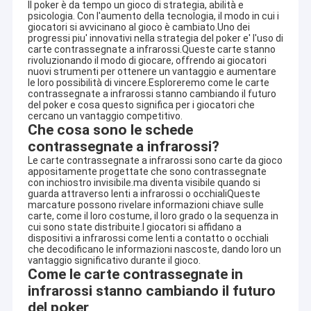
Il poker è da tempo un gioco di strategia, abilità e
psicologia. Con l'aumento della tecnologia, il modo in cui i
giocatori si avvicinano al gioco è cambiato.Uno dei
progressi piu' innovativi nella strategia del poker e' l'uso di
carte contrassegnate a infrarossi.Queste carte stanno
rivoluzionando il modo di giocare, offrendo ai giocatori
nuovi strumenti per ottenere un vantaggio e aumentare
le loro possibilità di vincere.Esploreremo come le carte
contrassegnate a infrarossi stanno cambiando il futuro
del poker e cosa questo significa per i giocatori che
cercano un vantaggio competitivo.
Che cosa sono le schede
contrassegnate a infrarossi?
Le carte contrassegnate a infrarossi sono carte da gioco
appositamente progettate che sono contrassegnate
con inchiostro invisibile.ma diventa visibile quando si
guarda attraverso lenti a infrarossi o occhialiQueste
marcature possono rivelare informazioni chiave sulle
carte, come il loro costume, il loro grado o la sequenza in
cui sono state distribuite.I giocatori si affidano a
dispositivi a infrarossi come lenti a contatto o occhiali
che decodificano le informazioni nascoste, dando loro un
vantaggio significativo durante il gioco.
Come le carte contrassegnate in
infrarossi stanno cambiando il futuro
del poker