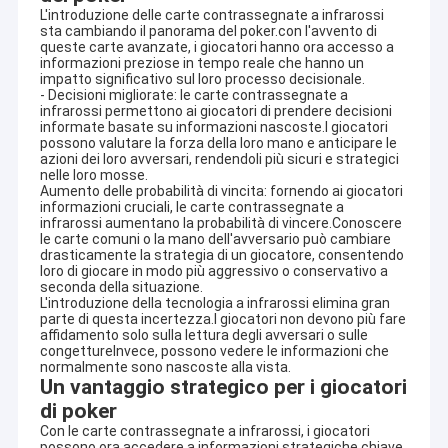
L'introduzione delle carte contrassegnate a infrarossi
sta cambiando il panorama del poker.con l'avvento di
queste carte avanzate, i giocatori hanno ora accesso a
informazioni preziose in tempo reale che hanno un
impatto significativo sul loro processo decisionale.
- Decisioni migliorate: le carte contrassegnate a
infrarossi permettono ai giocatori di prendere decisioni
informate basate su informazioni nascoste.I giocatori
possono valutare la forza della loro mano e anticipare le
azioni dei loro avversari, rendendoli più sicuri e strategici
nelle loro mosse.
Aumento delle probabilità di vincita: fornendo ai giocatori
informazioni cruciali, le carte contrassegnate a
infrarossi aumentano la probabilità di vincere.Conoscere
le carte comuni o la mano dell'avversario può cambiare
drasticamente la strategia di un giocatore, consentendo
loro di giocare in modo più aggressivo o conservativo a
seconda della situazione.
L'introduzione della tecnologia a infrarossi elimina gran
parte di questa incertezza.I giocatori non devono più fare
affidamento solo sulla lettura degli avversari o sulle
congettureInvece, possono vedere le informazioni che
normalmente sono nascoste alla vista.
Un vantaggio strategico per i giocatori
di poker
Con le carte contrassegnate a infrarossi, i giocatori
possono ora accedere a informazioni strategiche chiave