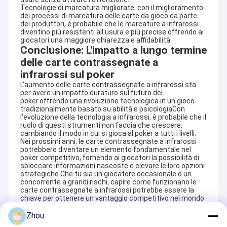
Tecnologie di marcatura migliorate: con il miglioramento
dei processi di marcatura delle carte da gioco da parte
dei produttori, è probabile che le marcature a infrarossi
diventino più resistenti all'usura e più precise.offrendo ai
giocatori una maggiore chiarezza e affidabilità.
Conclusione: L'impatto a lungo termine
delle carte contrassegnate a
infrarossi sul poker
L'aumento delle carte contrassegnate a infrarossi sta
per avere un impatto duraturo sul futuro del
poker.offrendo una rivoluzione tecnologica in un gioco
tradizionalmente basato su abilità e psicologiaCon
l'evoluzione della tecnologia a infrarossi, è probabile che il
ruolo di questi strumenti non faccia che crescere,
cambiando il modo in cui si gioca al poker a tutti i livelli.
Nei prossimi anni, le carte contrassegnate a infrarossi
potrebbero diventare un elemento fondamentale nel
poker competitivo, fornendo ai giocatori la possibilità di
sbloccare informazioni nascoste e elevare le loro opzioni
Casa
strategiche.Che tu sia un giocatore occasionale o un
YB Poker Cheat Co., Ltd è stata fondata nel 1999 e si trova in
concorrente a grandi rischi, capire come funzionano le
una famosa città internazionale di Guangzhou. È la prima
carte contrassegnate a infrarossi potrebbe essere la
Prodotti
chiave per ottenere un vantaggio competitivo nel mondo
azienda che ha ottenuto una licenza per la produzione, la
del poker.
distribuzione e il servizio di casinò.YB Poker Cheat è in grado di
Circa noi
Zhou
fornire
Analisatore di poker, carte segnate con inchiostro
invisibile, lenti a contatto UV, scanner di poker, carte segnate