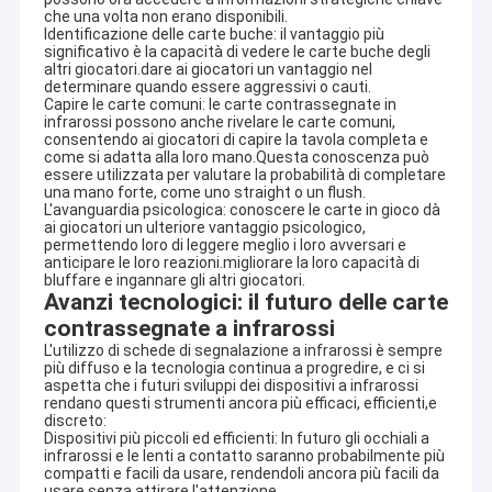
che una volta non erano disponibili.
Identificazione delle carte buche: il vantaggio più
significativo è la capacità di vedere le carte buche degli
altri giocatori.dare ai giocatori un vantaggio nel
determinare quando essere aggressivi o cauti.
Capire le carte comuni: le carte contrassegnate in
infrarossi possono anche rivelare le carte comuni,
consentendo ai giocatori di capire la tavola completa e
come si adatta alla loro mano.Questa conoscenza può
essere utilizzata per valutare la probabilità di completare
una mano forte, come uno straight o un flush.
L'avanguardia psicologica: conoscere le carte in gioco dà
ai giocatori un ulteriore vantaggio psicologico,
permettendo loro di leggere meglio i loro avversari e
anticipare le loro reazioni.migliorare la loro capacità di
bluffare e ingannare gli altri giocatori.
Avanzi tecnologici: il futuro delle carte
contrassegnate a infrarossi
L'utilizzo di schede di segnalazione a infrarossi è sempre
più diffuso e la tecnologia continua a progredire, e ci si
aspetta che i futuri sviluppi dei dispositivi a infrarossi
rendano questi strumenti ancora più efficaci, efficienti,e
discreto:
Dispositivi più piccoli ed efficienti: In futuro gli occhiali a
infrarossi e le lenti a contatto saranno probabilmente più
compatti e facili da usare, rendendoli ancora più facili da
usare senza attirare l'attenzione.