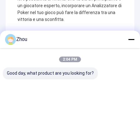
un giocatore esperto, incorporare un Analizzatore di
Poker nel tuo gioco può fare la differenza tra una
vittoria e una sconfitta.
Zhou
Recommended Products
2:04 PM
Good day, what product are you looking for?
Occhiali a infrarossi
Invisibile inchiostro
1.5mm d' arge
avanzati per rilevare
contrassegnato
Texas di moda
le carte da gioco
carte Occhiali per
marchiato car
segnate da imbroglio
luminoso gioco di
Occhiali da sol
carte imbrogli
barare al poke
Invia richiesta
Invia richiesta
Invia richi