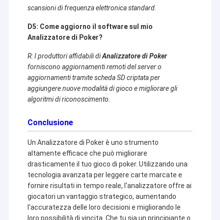
scansioni di frequenza elettronica standard.
D5: Come aggiorno il software sul mio
Analizzatore di Poker?
R: I produttori affidabili di
Analizzatore di Poker
forniscono aggiornamenti remoti del server o
aggiornamenti tramite scheda SD criptata per
aggiungere nuove modalità di gioco e migliorare gli
algoritmi di riconoscimento.
Conclusione
Un Analizzatore di Poker è uno strumento
altamente efficace che può migliorare
drasticamente il tuo gioco di poker. Utilizzando una
tecnologia avanzata per leggere carte marcate e
fornire risultati in tempo reale, l'analizzatore offre ai
giocatori un vantaggio strategico, aumentando
l'accuratezza delle loro decisioni e migliorando le
loro possibilità di vincita. Che tu sia un principiante o