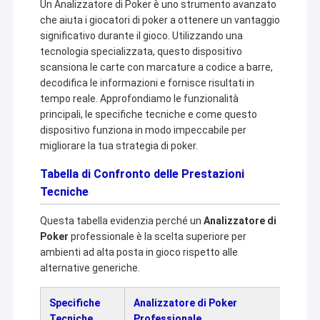
Un Analizzatore di Poker è uno strumento avanzato
che aiuta i giocatori di poker a ottenere un vantaggio
significativo durante il gioco. Utilizzando una
tecnologia specializzata, questo dispositivo
scansiona le carte con marcature a codice a barre,
decodifica le informazioni e fornisce risultati in
tempo reale. Approfondiamo le funzionalità
principali, le specifiche tecniche e come questo
dispositivo funziona in modo impeccabile per
migliorare la tua strategia di poker.
Tabella di Confronto delle Prestazioni
Tecniche
Questa tabella evidenzia perché un
Analizzatore di
Poker
professionale è la scelta superiore per
ambienti ad alta posta in gioco rispetto alle
alternative generiche.
Specifiche
Analizzatore di Poker
Disp
Tecniche
Professionale
Calc