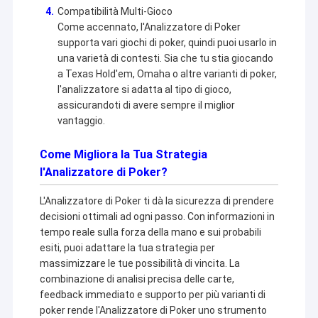
Compatibilità Multi-Gioco
Come accennato, l'Analizzatore di Poker
supporta vari giochi di poker, quindi puoi usarlo in
una varietà di contesti. Sia che tu stia giocando
a Texas Hold'em, Omaha o altre varianti di poker,
l'analizzatore si adatta al tipo di gioco,
assicurandoti di avere sempre il miglior
vantaggio.
Come Migliora la Tua Strategia
l'Analizzatore di Poker?
L'Analizzatore di Poker ti dà la sicurezza di prendere
decisioni ottimali ad ogni passo. Con informazioni in
tempo reale sulla forza della mano e sui probabili
esiti, puoi adattare la tua strategia per
massimizzare le tue possibilità di vincita. La
combinazione di analisi precisa delle carte,
feedback immediato e supporto per più varianti di
poker rende l'Analizzatore di Poker uno strumento