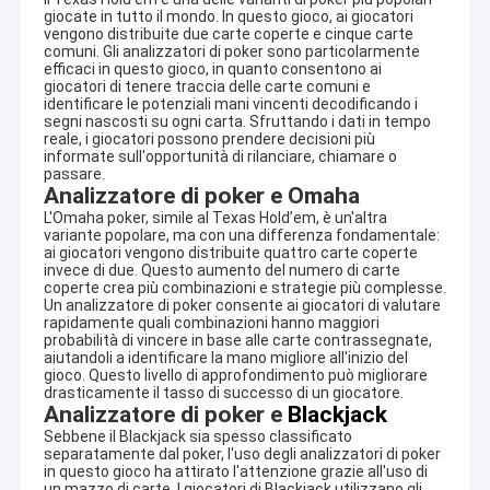
giocate in tutto il mondo. In questo gioco, ai giocatori
vengono distribuite due carte coperte e cinque carte
comuni. Gli analizzatori di poker sono particolarmente
efficaci in questo gioco, in quanto consentono ai
giocatori di tenere traccia delle carte comuni e
identificare le potenziali mani vincenti decodificando i
segni nascosti su ogni carta. Sfruttando i dati in tempo
reale, i giocatori possono prendere decisioni più
informate sull'opportunità di rilanciare, chiamare o
passare.
Analizzatore di poker e Omaha
L'Omaha poker, simile al Texas Hold’em, è un'altra
variante popolare, ma con una differenza fondamentale:
ai giocatori vengono distribuite quattro carte coperte
invece di due. Questo aumento del numero di carte
coperte crea più combinazioni e strategie più complesse.
Un analizzatore di poker consente ai giocatori di valutare
rapidamente quali combinazioni hanno maggiori
probabilità di vincere in base alle carte contrassegnate,
aiutandoli a identificare la mano migliore all'inizio del
gioco. Questo livello di approfondimento può migliorare
drasticamente il tasso di successo di un giocatore.
Analizzatore di poker e
Blackjack
Sebbene il Blackjack sia spesso classificato
separatamente dal poker, l'uso degli analizzatori di poker
in questo gioco ha attirato l'attenzione grazie all'uso di
un mazzo di carte. I giocatori di Blackjack utilizzano gli