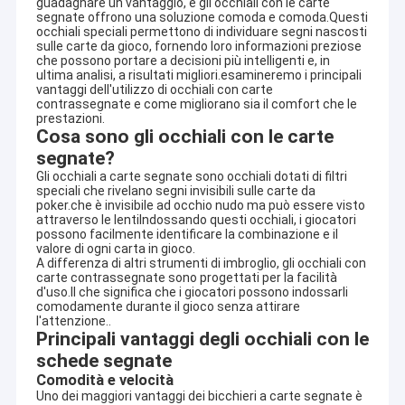
guadagnare un vantaggio, e gli occhiali con le carte
segnate offrono una soluzione comoda e comoda.Questi
occhiali speciali permettono di individuare segni nascosti
sulle carte da gioco, fornendo loro informazioni preziose
che possono portare a decisioni più intelligenti e, in
ultima analisi, a risultati migliori.esamineremo i principali
vantaggi dell'utilizzo di occhiali con carte
contrassegnate e come migliorano sia il comfort che le
prestazioni.
Cosa sono gli occhiali con le carte
segnate?
Gli occhiali a carte segnate sono occhiali dotati di filtri
speciali che rivelano segni invisibili sulle carte da
poker.che è invisibile ad occhio nudo ma può essere visto
attraverso le lentiIndossando questi occhiali, i giocatori
possono facilmente identificare la combinazione e il
valore di ogni carta in gioco.
A differenza di altri strumenti di imbroglio, gli occhiali con
carte contrassegnate sono progettati per la facilità
d'uso.Il che significa che i giocatori possono indossarli
comodamente durante il gioco senza attirare
l'attenzione..
Principali vantaggi degli occhiali con le
schede segnate
Comodità e velocità
Uno dei maggiori vantaggi dei bicchieri a carte segnate è