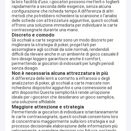
la loro facilità d'uso: i giocatori possono metterli o toglierli
rapidamente a seconda delle esigenze, senza alcuna
configurazione che richieda tempo.A differenza di altri
metodi che potrebbero richiedere la scansione o l'analisi
delle schede con attrezzature aggiuntive, questi occhiali
offrono una soluzione immediata per individuare le carte
contrassegnate durante una mano.
Discreto e comodo
Gli occhiali a carte segnate sono un modo discreto per
migliorare la strategia di poker, progettati per
assomigliare agli occhiali da sole normali, rendendoli
difficili da rilevare anche in un ambiente di gioco casuale.Il
loro design leggero garantisce anche il comfort,
permettendo ai giocatori di indossarli per lunghi periodi
senza disagio.
Non è necessaria alcuna attrezzatura in più
A differenza delle lenti a contatto a infrarossi o degli
analizzatori di poker, gli occhiali a carte marcate non
richiedono dispositivi aggiuntivi o una connessione ad
altri dispositivi.Questa semplicità li rende un'opzione
ideale per i giocatori che desiderano un gioco semplice,
una soluzione affidabile.
Maggiore attenzione e strategia
Permettendo ai giocatori di individuare istantaneamente
le carte contrassegnate, questi occhiali consentono loro
di concentrarsi maggiormente sulla loro strategia e sul
processo decisionale.elaborazione delle informazioni più
velocemente, e prendere decisioni con fiducia, portando