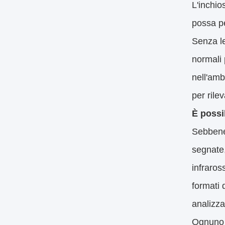
L'inchio
possa pe
Senza le
normali 
nell'amb
per rile
È possib
Sebbene 
segnate,
infraros
formati 
analizza
Ognuno d