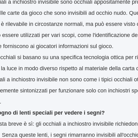
iali a inchiostro invisibile sono occhiali appositamente pr
lle carte da gioco che sono invisibili ad occhio nudo. Que
è rilevabile in circostanze normali, ma può essere visto c
essere utilizzati per vari scopi, come l'identificazione dei 
e forniscono ai giocatori informazioni sul gioco.
cchiali si basano su una specifica tecnologia ottica per rile
la luce in modo diverso rispetto al materiale della carta 
iali a inchiostro invisibile non sono come i tipici occhiali 
emente sintonizzati per funzionare solo con inchiostri spec
.
ogno di lenti speciali per vedere i segni?
ta breve è sì: gli occhiali a inchiostro invisibile richiedon
li. Senza queste lenti, i segni rimarranno invisibili all'occ