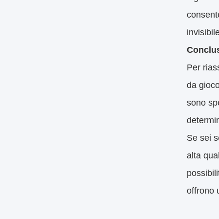
consente
invisibil
Conclu
Per rias
da gioco
sono spe
determin
Se sei s
alta qua
possibil
offrono 