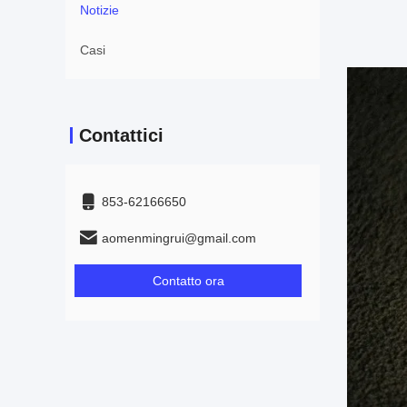
Notizie
Casi
Contattici
853-62166650‬
aomenmingrui@gmail.com
Contatto ora