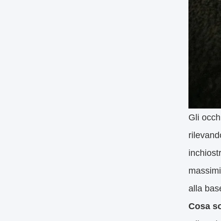
Gli occh
rilevand
inchiost
massimiz
alla bas
Cosa so