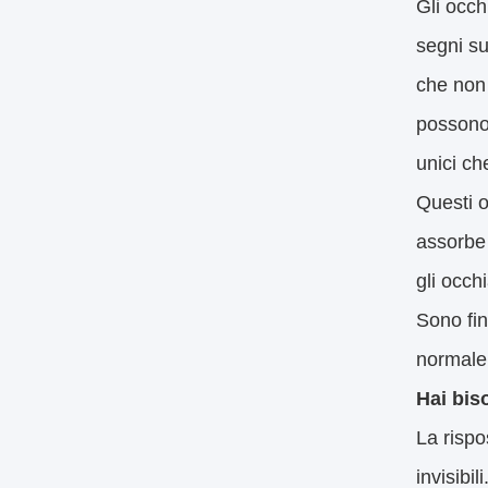
Gli occh
segni su
che non 
possono 
unici ch
Questi o
assorbe 
gli occh
Sono fin
normale
Hai bis
La rispos
invisibi