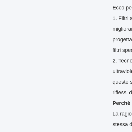
Ecco pe
Filtri
migliora
progetta
filtri sp
Tecnol
ultravio
queste s
riflessi 
Perché 
La ragio
stessa d