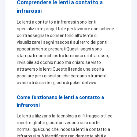
Comprendere le lenti a contatto a
infrarossi
Le lenti a contatto a infrarossi sono lenti
specializzate progettate per lavorare con schede
contrassegnate.consentono all'utente di
visualizzare i segni nascosti sul retro dei ponti
appositamente preparatiQuesti segni sono
stampati con inchiostro luminoso o infrarosso,
invisibile ad occhio nudo ma chiaro se visto
attraverso le lenti.Questo li rende una scelta
popolare per i giocatori che cercano strumenti
avanzati durante i giochi di poker dal vivo.
Come funzionano le lenti a contatto a
infrarossi
Le lenti utilizzano la tecnologia di filtraggio ottico.
mentre gli altri giocatori vedono solo carte
normali.qualcuno che indossa lenti a contatto a
infrarossi può identificare rapidamente abiti e