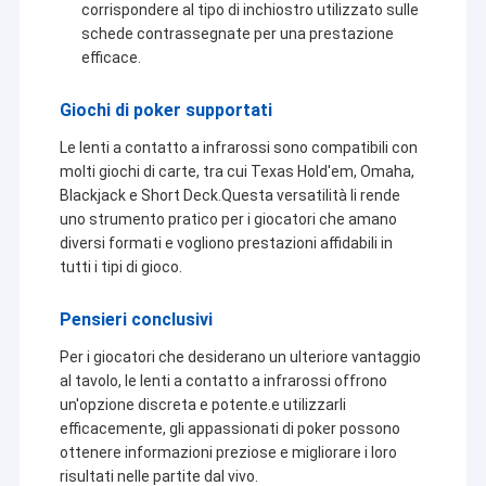
corrispondere al tipo di inchiostro utilizzato sulle
schede contrassegnate per una prestazione
efficace.
Giochi di poker supportati
Le lenti a contatto a infrarossi sono compatibili con
molti giochi di carte, tra cui Texas Hold'em, Omaha,
Blackjack e Short Deck.Questa versatilità li rende
uno strumento pratico per i giocatori che amano
diversi formati e vogliono prestazioni affidabili in
tutti i tipi di gioco.
Pensieri conclusivi
Per i giocatori che desiderano un ulteriore vantaggio
al tavolo, le lenti a contatto a infrarossi offrono
un'opzione discreta e potente.e utilizzarli
efficacemente, gli appassionati di poker possono
ottenere informazioni preziose e migliorare i loro
risultati nelle partite dal vivo.