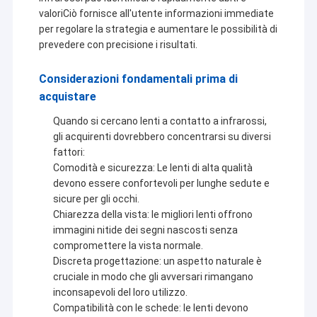
valoriCiò fornisce all'utente informazioni immediate
per regolare la strategia e aumentare le possibilità di
prevedere con precisione i risultati.
Considerazioni fondamentali prima di
acquistare
Quando si cercano lenti a contatto a infrarossi,
gli acquirenti dovrebbero concentrarsi su diversi
fattori:
Comodità e sicurezza: Le lenti di alta qualità
devono essere confortevoli per lunghe sedute e
sicure per gli occhi.
Chiarezza della vista: le migliori lenti offrono
immagini nitide dei segni nascosti senza
compromettere la vista normale.
Discreta progettazione: un aspetto naturale è
cruciale in modo che gli avversari rimangano
inconsapevoli del loro utilizzo.
Compatibilità con le schede: le lenti devono