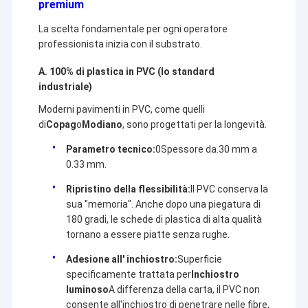
premium
La scelta fondamentale per ogni operatore
professionista inizia con il substrato.
A. 100% di plastica in PVC (lo standard
industriale)
Moderni pavimenti in PVC, come quelli
di
Copag
o
Modiano
, sono progettati per la longevità.
Parametro tecnico:
0Spessore da.30 mm a
0.33 mm.
Ripristino della flessibilità:
Il PVC conserva la
sua "memoria". Anche dopo una piegatura di
180 gradi, le schede di plastica di alta qualità
tornano a essere piatte senza rughe.
Adesione all' inchiostro:
Superficie
specificamente trattata per
Inchiostro
luminoso
A differenza della carta, il PVC non
consente all'inchiostro di penetrare nelle fibre,