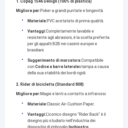
1. Copag 1546 Design (100% di plastica)
Migliore per:
Poker a grandi puntate e longevità.
Materiale:
PVC acetatato di prima qualità.
Vantaggi:
Completamente lavabile e
resistente agli abrasioni, è la scelta preferita
per gli appalti B2B nei casinò europei e
brasiliani.
Suggerimento di marcatura:
Compatibile
con:
Codice a barre laterale
stampa a causa
della sua stabilità dei bordi rigidi.
2. Rider di bicicletta (Standard 808)
Migliore per:
Magie e lenti a contatto a infrarossi.
Casa
YB Poker Cheat Co., Ltd è stata fondata nel 1999 e si trova in
Materiale:
Classic Air-Cushion Paper.
una famosa città internazionale di Guangzhou. È la prima
Prodotti
azienda che ha ottenuto una licenza per la produzione, la
Vantaggi:
L'iconico disegno "Rider Back" è il
distribuzione e il servizio di casinò.YB Poker Cheat è in grado di
disegno più studiato nell'industria dei
Circa noi
fornire
Analisatore di poker, carte segnate con inchiostro
dispositivi di imbroglio.
Inchiostro
invisibile, lenti a contatto UV, scanner di poker, carte segnate