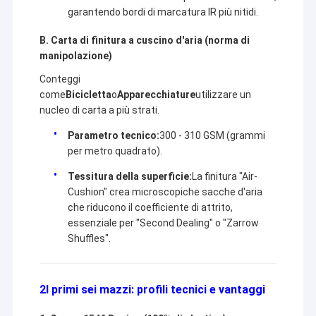
garantendo bordi di marcatura IR più nitidi.
B. Carta di finitura a cuscino d'aria (norma di
manipolazione)
Conteggi
come
Bicicletta
o
Apparecchiature
utilizzare un
nucleo di carta a più strati.
Parametro tecnico:
300 - 310 GSM (grammi
per metro quadrato).
Tessitura della superficie:
La finitura "Air-
Cushion" crea microscopiche sacche d'aria
che riducono il coefficiente di attrito,
essenziale per "Second Dealing" o "Zarrow
Shuffles".
2I primi sei mazzi: profili tecnici e vantaggi