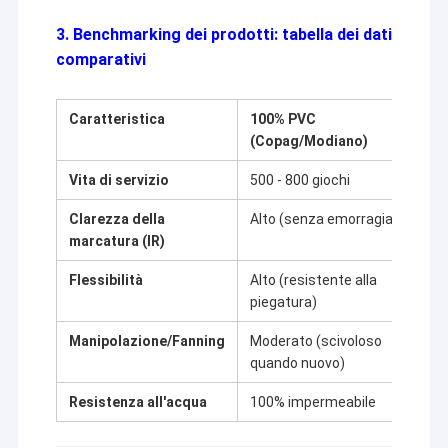
3. Benchmarking dei prodotti: tabella dei dati
comparativi
Caratteristica
100% PVC
C
(Copag/Modiano)
(
Vita di servizio
500 - 800 giochi
2
Clarezza della
Alto (senza emorragia)
M
marcatura (IR)
p
Flessibilità
Alto (resistente alla
M
piegatura)
Manipolazione/Fanning
Moderato (scivoloso
E
quando nuovo)
d
Resistenza all'acqua
100% impermeabile
0