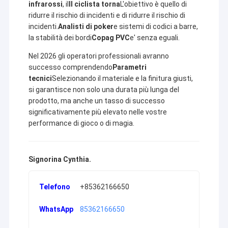
infrarossi
, il
Il ciclista torna
L'obiettivo è quello di
ridurre il rischio di incidenti e di ridurre il rischio di
incidenti.
Analisti di poker
e sistemi di codici a barre,
la stabilità dei bordi
Copag PVC
e' senza eguali.
Nel 2026 gli operatori professionali avranno
successo comprendendo
Parametri
tecnici
Selezionando il materiale e la finitura giusti,
si garantisce non solo una durata più lunga del
prodotto, ma anche un tasso di successo
significativamente più elevato nelle vostre
performance di gioco o di magia.
Signorina Cynthia.
Telefono
️+85362166650‬
WhatsApp
85362166650